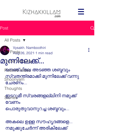
Post
All Posts
Vysakh. Namboothiri
All Posts
Aug 26, 2021
1 min read
മുന്നിലേക്ക്...
Cyber Security
നെഞ്ചിലേ അടഞ്ഞ ശബ്ദവും
Positive Vibes
സ്വതന്ത്രമാക്കി മുന്നിലേക്ക് വന്നു 
Shoonyam
ചേരണം...
Thoughts
ഇടറുമീ സ്വരങ്ങളല്ലിനി നമുക്ക് 
Stories
വേണം
പൊരുതുവാനുറച്ച ശബ്ദവും...
അകലെ ഉള്ള സൗഹൃദങ്ങളെ...
നമുക്കുചേർന്ന് അരികിലേക്ക് 