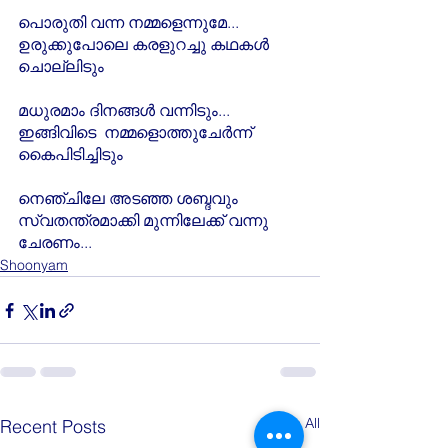
പൊരുതി വന്ന നമ്മളെന്നുമേ...
ഉരുക്കുപോലെ കരളുറച്ചു കഥകൾ 
ചൊല്ലിടും
മധുരമാം ദിനങ്ങൾ വന്നിടും...
ഇങ്ങിവിടെ  നമ്മളൊത്തുചേർന്ന് 
കൈപിടിച്ചിടും
നെഞ്ചിലേ അടഞ്ഞ ശബ്ദവും
സ്വതന്ത്രമാക്കി മുന്നിലേക്ക് വന്നു 
ചേരണം...
Shoonyam
See All
Recent Posts